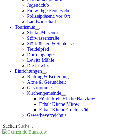
Jugendclub
Freiwillige Feuerwehr
Polizeipräsenz vor Ort
Landwirtschaft
Tourismus
Störtal-Museum
Störwasserstraße
Störbrücken & Schleuse
Treidelpfad
Dorfeingänge
Lewitz Mühle
Die Lewitz
Einrichtungen
Bildung & Betreuung
Ärzte & Gesundheit
Gastronomie
Kirchengemeinde
Förderkreis Kirche Banzkow
Erhalt Kirche Mirow
Erhalt Kirche Goldenstädt
Gewerbeverzeichnis
Suchen