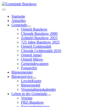
Startseite
Aktuelles
Gemeinde
Ortsteil Banzkow
Chronik Banzkow 2000
Zeittafel Banzkow 2025
725 Jahre Banzkow 2025
Ortsteil Goldenstädt
Chronik Goldenstädt 2010
Ortsteil Jamel
Ortsteil Mirow
Gemeindewappen
Fotoarchiv
Bürgermeister
Bürgerservice
LewitzKurier
Bürgermobil
Veranstaltungskalender
Leben in der Gemeinde
Vereine
FBZ-Banzkow
Seniorenbetreuung