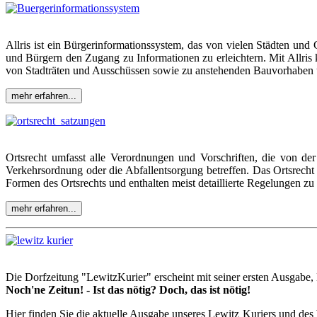
Allris ist ein Bürgerinformationssystem, das von vielen Städten un
und Bürgern den Zugang zu Informationen zu erleichtern. Mit Allri
von Stadträten und Ausschüssen sowie zu anstehenden Bauvorhaben un
mehr erfahren...
Ortsrecht umfasst alle Verordnungen und Vorschriften, die von d
Verkehrsordnung oder die Abfallentsorgung betreffen. Das Ortsrecht
Formen des Ortsrechts und enthalten meist detaillierte Regelungen z
mehr erfahren...
Die Dorfzeitung "LewitzKurier" erscheint mit seiner ersten Ausgabe
Noch'ne Zeitun! - Ist das nötig? Doch, das ist nötig!
Hier finden Sie die aktuelle Ausgabe unseres Lewitz Kuriers und de