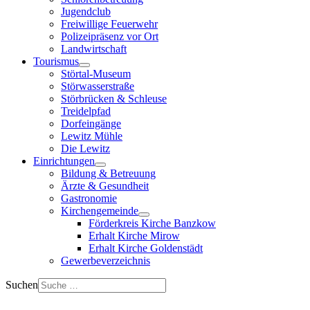
Jugendclub
Freiwillige Feuerwehr
Polizeipräsenz vor Ort
Landwirtschaft
Tourismus
Störtal-Museum
Störwasserstraße
Störbrücken & Schleuse
Treidelpfad
Dorfeingänge
Lewitz Mühle
Die Lewitz
Einrichtungen
Bildung & Betreuung
Ärzte & Gesundheit
Gastronomie
Kirchengemeinde
Förderkreis Kirche Banzkow
Erhalt Kirche Mirow
Erhalt Kirche Goldenstädt
Gewerbeverzeichnis
Suchen