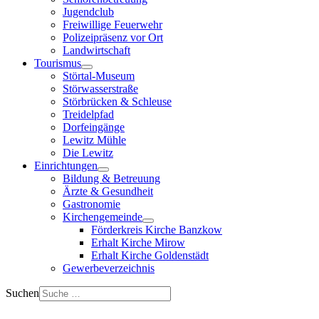
Jugendclub
Freiwillige Feuerwehr
Polizeipräsenz vor Ort
Landwirtschaft
Tourismus
Störtal-Museum
Störwasserstraße
Störbrücken & Schleuse
Treidelpfad
Dorfeingänge
Lewitz Mühle
Die Lewitz
Einrichtungen
Bildung & Betreuung
Ärzte & Gesundheit
Gastronomie
Kirchengemeinde
Förderkreis Kirche Banzkow
Erhalt Kirche Mirow
Erhalt Kirche Goldenstädt
Gewerbeverzeichnis
Suchen